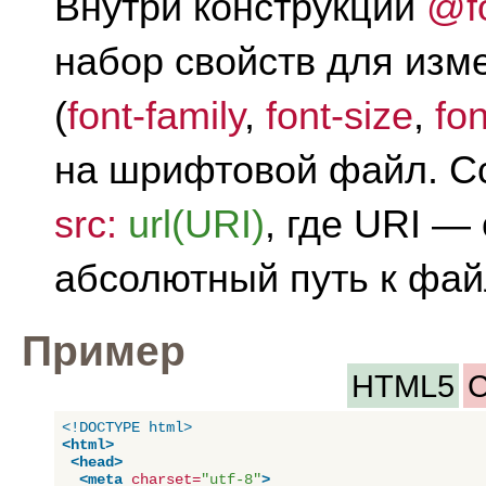
Внутри конструкции
@fo
набор свойств для из
(
font-family
,
font-size
,
fon
на шрифтовой файл. С
src:
url(URI)
, где URI —
абсолютный путь к фай
Пример
HTML5
C
<!DOCTYPE html>
<
html
>
<
head
>
<
meta
 charset=
"utf-8"
>