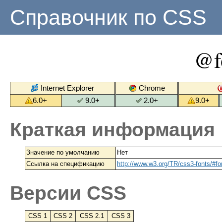
Справочник по CSS
@f
Internet Explorer
Chrome
6.0+
9.0+
2.0+
9.0+
Краткая информация
Значение по умолчанию
Нет
Ссылка на спецификацию
http://www.w3.org/TR/css3-fonts/#fon
Версии CSS
CSS 1
CSS 2
CSS 2.1
CSS 3