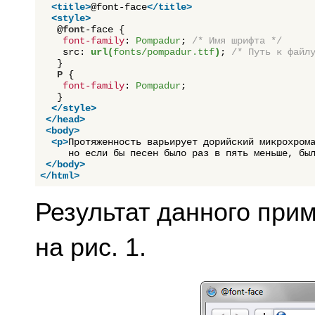
<
title
>
@font-face
</
title
>
<
style
>
   @
font
-face 
{

font-family
:
 Pompadur
;
/* Имя шрифта */
src:
url(
fonts/pompadur.ttf
)
;
/* Путь к файл
   }
P
{

font-family
:
 Pompadur
;
   }
</
style
>
</
head
>
<
body
>
<
p
>
Протяженность варьирует дорийский микрохрома
     но если бы песен было раз в пять меньше, бы
</
body
>
</
html
>
Результат данного прим
на рис. 1.